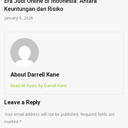
Era Judi Online di Indonesia: Antara
Keuntungan dan Risiko
January 9, 2026
About Darrell Kane
Read All Posts By Darrell Kane
Leave a Reply
Your email address will not be published.
Required fields are
marked
*