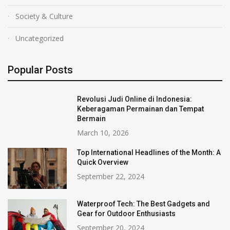
Society & Culture
Uncategorized
Popular Posts
Revolusi Judi Online di Indonesia:
Keberagaman Permainan dan Tempat
Bermain
March 10, 2026
Top International Headlines of the Month: A
Quick Overview
September 22, 2024
Waterproof Tech: The Best Gadgets and
Gear for Outdoor Enthusiasts
September 20, 2024