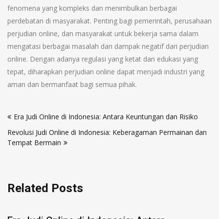
fenomena yang kompleks dan menimbulkan berbagai
perdebatan di masyarakat. Penting bagi pemerintah, perusahaan
perjudian online, dan masyarakat untuk bekerja sama dalam
mengatasi berbagai masalah dan dampak negatif dari perjudian
online. Dengan adanya regulasi yang ketat dan edukasi yang
tepat, diharapkan perjudian online dapat menjadi industri yang
aman dan bermanfaat bagi semua pihak.
Post
Era Judi Online di Indonesia: Antara Keuntungan dan Risiko
navigation
Revolusi Judi Online di Indonesia: Keberagaman Permainan dan
Tempat Bermain
Related Posts