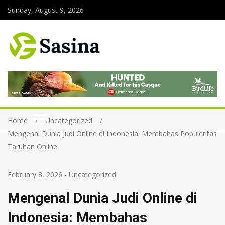
Sunday, August 9, 2026
Home
Uncategorized
Mengenal Dunia Judi Online di Indonesia: Membahas Populeritas
Taruhan Online
February 8, 2026
-
Uncategorized
Mengenal Dunia Judi Online di
Indonesia: Membahas