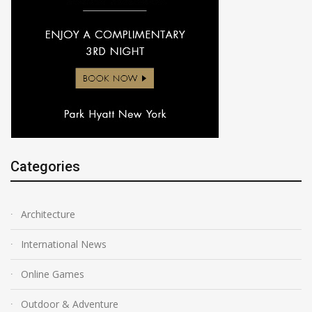
Categories
Architecture
International News
Online Games
Outdoor & Adventure