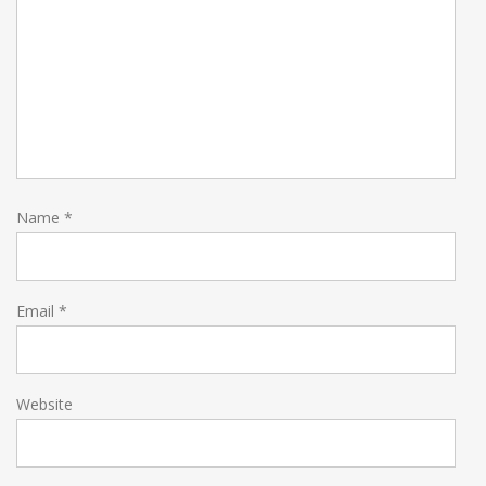
Name
*
Email
*
Website