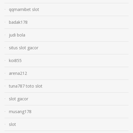
qqmamibet slot
badak178
judi bola
situs slot gacor
koi855
arena212
tuna787 toto slot
slot gacor
musang178
slot