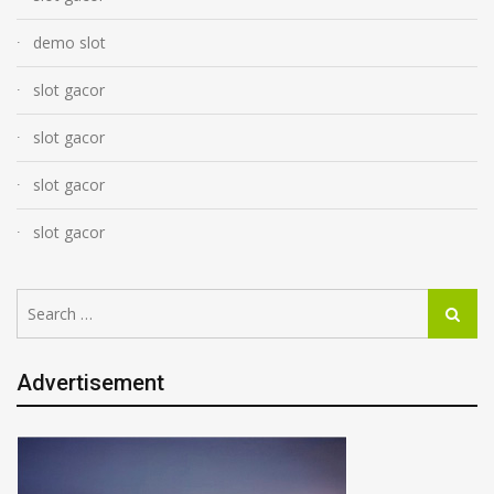
demo slot
slot gacor
slot gacor
slot gacor
slot gacor
Search
Search
for:
Advertisement