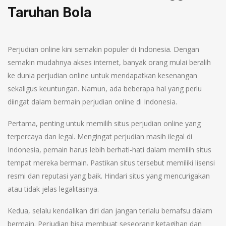
Taruhan Bola
Perjudian online kini semakin populer di Indonesia. Dengan
semakin mudahnya akses internet, banyak orang mulai beralih
ke dunia perjudian online untuk mendapatkan kesenangan
sekaligus keuntungan. Namun, ada beberapa hal yang perlu
diingat dalam bermain perjudian online di Indonesia.
Pertama, penting untuk memilih situs perjudian online yang
terpercaya dan legal. Mengingat perjudian masih ilegal di
Indonesia, pemain harus lebih berhati-hati dalam memilih situs
tempat mereka bermain. Pastikan situs tersebut memiliki lisensi
resmi dan reputasi yang baik. Hindari situs yang mencurigakan
atau tidak jelas legalitasnya.
Kedua, selalu kendalikan diri dan jangan terlalu bernafsu dalam
bermain. Perjudian bisa membuat seseorang ketagihan dan