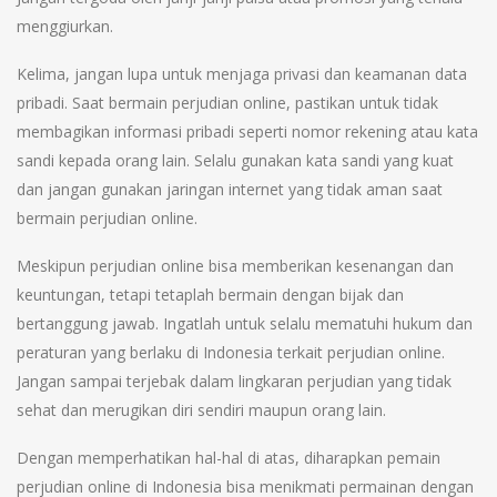
menggiurkan.
Kelima, jangan lupa untuk menjaga privasi dan keamanan data
pribadi. Saat bermain perjudian online, pastikan untuk tidak
membagikan informasi pribadi seperti nomor rekening atau kata
sandi kepada orang lain. Selalu gunakan kata sandi yang kuat
dan jangan gunakan jaringan internet yang tidak aman saat
bermain perjudian online.
Meskipun perjudian online bisa memberikan kesenangan dan
keuntungan, tetapi tetaplah bermain dengan bijak dan
bertanggung jawab. Ingatlah untuk selalu mematuhi hukum dan
peraturan yang berlaku di Indonesia terkait perjudian online.
Jangan sampai terjebak dalam lingkaran perjudian yang tidak
sehat dan merugikan diri sendiri maupun orang lain.
Dengan memperhatikan hal-hal di atas, diharapkan pemain
perjudian online di Indonesia bisa menikmati permainan dengan